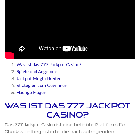
Was ist das 777 Jackpot Casino?
Spiele und Angebote
Jackpot Möglichkeiten
Strategien zum Gewinnen
Häufige Fragen
Was ist das 777 Jackpot
Casino?
Das
ist eine beliebte Plattform für
777 Jackpot Casino
Glücksspielbegeisterte, die nach aufregenden