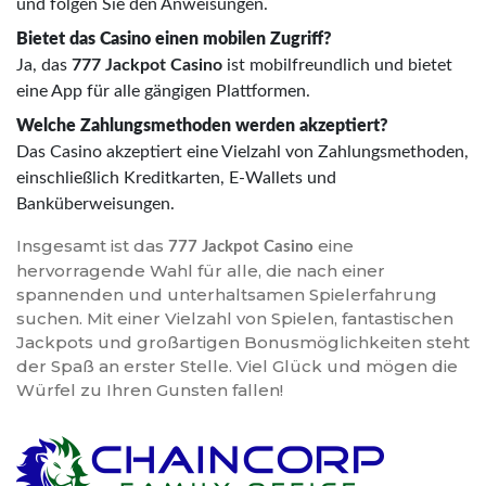
und folgen Sie den Anweisungen.
Bietet das Casino einen mobilen Zugriff?
Ja, das
777 Jackpot Casino
ist mobilfreundlich und bietet
eine App für alle gängigen Plattformen.
Welche Zahlungsmethoden werden akzeptiert?
Das Casino akzeptiert eine Vielzahl von Zahlungsmethoden,
einschließlich Kreditkarten, E-Wallets und
Banküberweisungen.
Insgesamt ist das
eine
777 Jackpot Casino
hervorragende Wahl für alle, die nach einer
spannenden und unterhaltsamen Spielerfahrung
suchen. Mit einer Vielzahl von Spielen, fantastischen
Jackpots und großartigen Bonusmöglichkeiten steht
der Spaß an erster Stelle. Viel Glück und mögen die
Würfel zu Ihren Gunsten fallen!