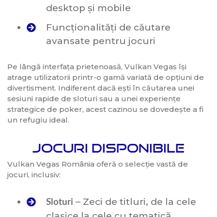
desktop și mobile
Funcționalități de căutare
avansate pentru jocuri
Pe lângă interfața prietenoasă, Vulkan Vegas își
atrage utilizatorii printr-o gamă variată de opțiuni de
divertisment. Indiferent dacă ești în căutarea unei
sesiuni rapide de sloturi sau a unei experiențe
strategice de poker, acest cazinou se dovedește a fi
un refugiu ideal.
Jocuri Disponibile
Vulkan Vegas România oferă o selecție vastă de
jocuri, inclusiv:
– Zeci de titluri, de la cele
Sloturi
clasice la cele cu tematică