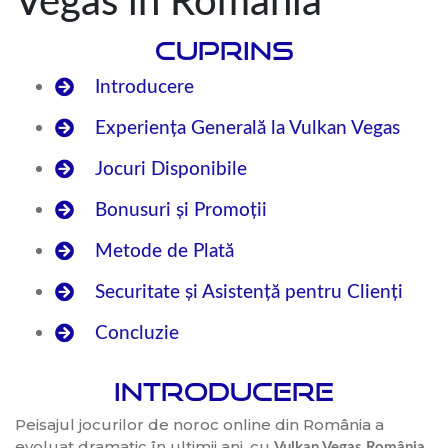
Vegas în România
Cuprins
Introducere
Experiența Generală la Vulkan Vegas
Jocuri Disponibile
Bonusuri și Promoții
Metode de Plată
Securitate și Asistență pentru Clienți
Concluzie
Introducere
Peisajul jocurilor de noroc online din România a
evoluat dramatic în ultimii ani, cu
Vulkan Vegas România