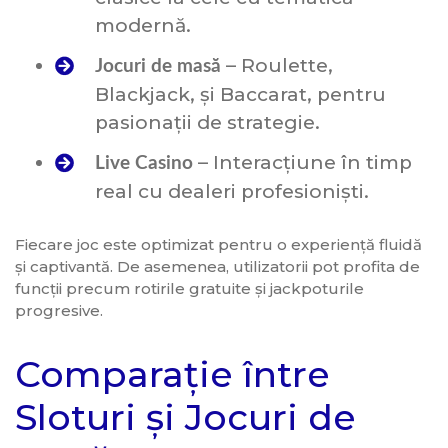
modernă.
– Roulette,
Jocuri de masă
Blackjack, și Baccarat, pentru
pasionații de strategie.
– Interacțiune în timp
Live Casino
real cu dealeri profesioniști.
Fiecare joc este optimizat pentru o experiență fluidă
și captivantă. De asemenea, utilizatorii pot profita de
funcții precum rotirile gratuite și jackpoturile
progresive.
Comparație între
Sloturi și Jocuri de