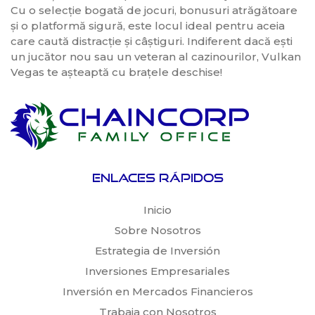
Cu o selecție bogată de jocuri, bonusuri atrăgătoare
și o platformă sigură, este locul ideal pentru aceia
care caută distracție și câștiguri. Indiferent dacă ești
un jucător nou sau un veteran al cazinourilor, Vulkan
Vegas te așteaptă cu brațele deschise!
Enlaces rápidos
Inicio
Sobre Nosotros
Estrategia de Inversión
Inversiones Empresariales
Inversión en Mercados Financieros
Trabaja con Nosotros