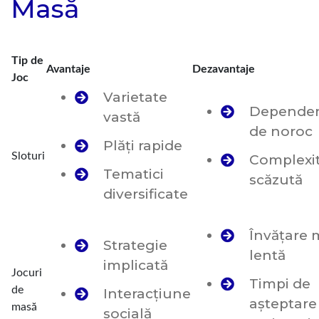
Masă
Tip de
Avantaje
Dezavantaje
Joc
Varietate
Depende
vastă
de noroc
Plăți rapide
Sloturi
Complexi
Tematici
scăzută
diversificate
Învățare 
Strategie
lentă
implicată
Jocuri
Timpi de
de
Interacțiune
așteptare
masă
socială