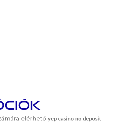
óciók
számára elérhető
yep casino no deposit