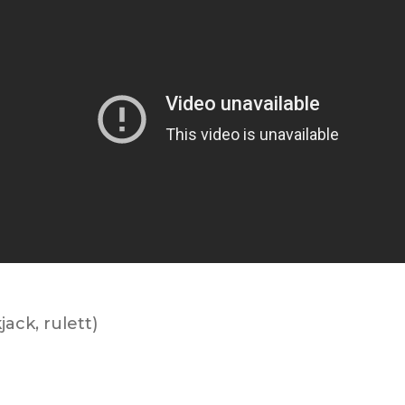
jack, rulett)