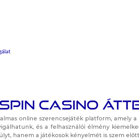
gálat
Spin Casino átt
galmas online szerencsejáték platform, amely a
vigálhatunk, és a felhasználói élmény kiemelk
lyt, hanem a játékosok kényelmét is szem előtt 