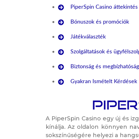
PiperSpin Casino áttekintés
Bónuszok és promóciók
Játékválaszték
Szolgáltatások és ügyfélszol
Biztonság és megbízhatóság
Gyakran Ismételt Kérdések
Piper
A PiperSpin Casino egy új és iz
kínálja. Az oldalon könnyen na
sokszínűségére helyezi a hangsú