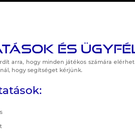
tások és ügyfé
rdít arra, hogy minden játékos számára elérhet
ínál, hogy segítséget kérjünk.
tatások:
s
t