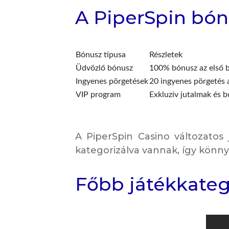
A PiperSpin bón
Bónusz típusa
Részletek
Üdvözlő bónusz
100% bónusz az első b
Ingyenes pörgetések
20 ingyenes pörgetés 
VIP program
Exkluzív jutalmak és 
A PiperSpin Casino változatos
kategorizálva vannak, így könn
Főbb játékkateg