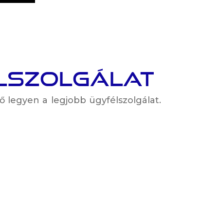
lszolgálat
ő legyen a legjobb ügyfélszolgálat.