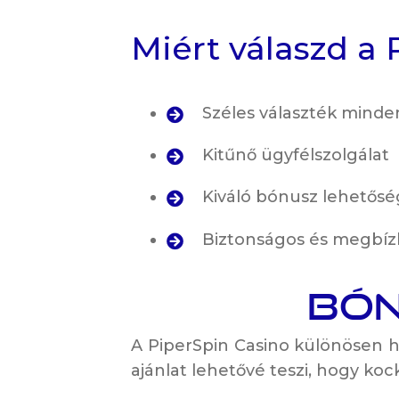
Miért válaszd a 
Széles választék minde
Kitűnő ügyfélszolgálat
Kiváló bónusz lehetősé
Biztonságos és megbíz
Bón
A PiperSpin Casino különösen h
ajánlat lehetővé teszi, hogy koc