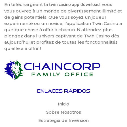
En téléchargeant la
, vous
twin casino app download
vous ouvrez à un monde de divertissement illimité et
de gains potentiels. Que vous soyez un joueur
expérimenté ou un novice, l’application Twin Casino a
quelque chose à offrir à chacun. N’attendez plus,
plongez dans l’univers captivant de Twin Casino dès
aujourd’hui et profitez de toutes les fonctionnalités
qu’elle a à offrir !
Enlaces rápidos
Inicio
Sobre Nosotros
Estrategia de Inversión