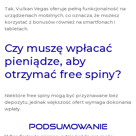
Tak, Vulkan Vegas oferuje pełną funkcjonalność na
urządzeniach mobilnych, co oznacza, że możesz
korzystać z bonusów również na smartfonach i
tabletach.
Czy muszę wpłacać
pieniądze, aby
otrzymać free spiny?
Niektóre free spiny mogą być przyznawane bez
depozytu, jednak większość ofert wymaga dokonania
wpłaty.
Podsumowanie