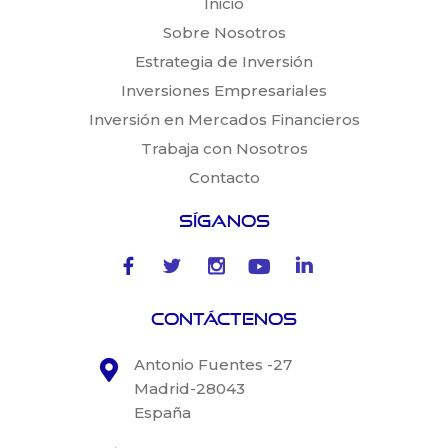
Inicio
Sobre Nosotros
Estrategia de Inversión
Inversiones Empresariales
Inversión en Mercados Financieros
Trabaja con Nosotros
Contacto
Síganos
Contáctenos
Antonio Fuentes -27
Madrid-28043
España