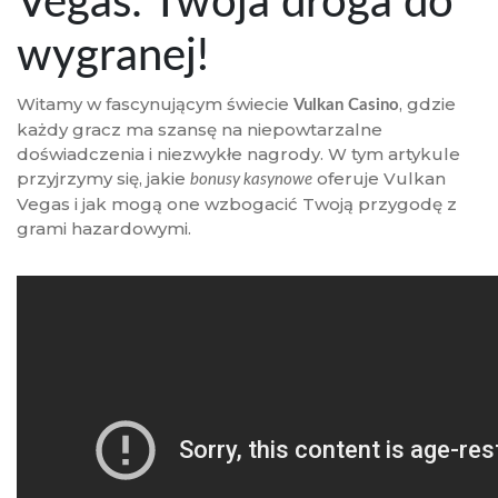
Vegas: Twoja droga do
wygranej!
Witamy w fascynującym świecie
, gdzie
Vulkan Casino
każdy gracz ma szansę na niepowtarzalne
doświadczenia i niezwykłe nagrody. W tym artykule
przyjrzymy się, jakie
oferuje Vulkan
bonusy kasynowe
Vegas i jak mogą one wzbogacić Twoją przygodę z
grami hazardowymi.