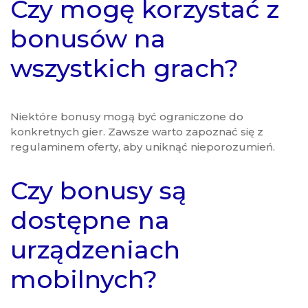
Czy mogę korzystać z
bonusów na
wszystkich grach?
Niektóre bonusy mogą być ograniczone do
konkretnych gier. Zawsze warto zapoznać się z
regulaminem oferty, aby uniknąć nieporozumień.
Czy bonusy są
dostępne na
urządzeniach
mobilnych?