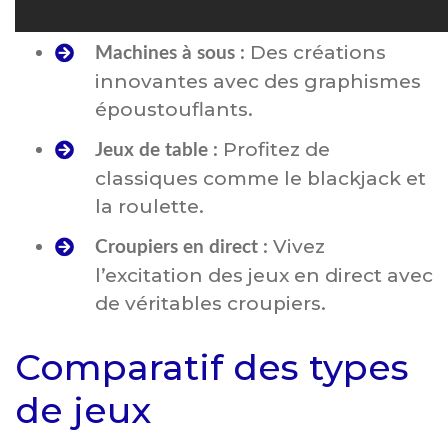
: Des créations
Machines à sous
innovantes avec des graphismes
époustouflants.
: Profitez de
Jeux de table
classiques comme le blackjack et
la roulette.
: Vivez
Croupiers en direct
l’excitation des jeux en direct avec
de véritables croupiers.
Comparatif des types
de jeux