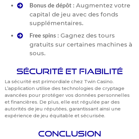
: Augmentez votre
Bonus de dépôt
capital de jeu avec des fonds
supplémentaires.
: Gagnez des tours
Free spins
gratuits sur certaines machines à
sous.
Sécurité et fiabilité
La sécurité est primordiale chez Twin Casino.
L’application utilise des technologies de cryptage
avancées pour protéger vos données personnelles
et financières. De plus, elle est régulée par des
autorités de jeu réputées, garantissant ainsi une
expérience de jeu équitable et sécurisée.
Conclusion