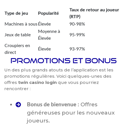
Taux de retour au joueur
Type de jeu
Popularité
(RTP)
Machines à sous
Élevée
90-98%
Moyenne à
Jeux de table
95-99%
Élevée
Croupiers en
Élevée
93-97%
direct
Promotions et bonus
Un des plus grands atouts de l’application est les
promotions régulières. Voici quelques-unes des
offres
twin casino login
que vous pourriez
rencontrer :
: Offres
Bonus de bienvenue
généreuses pour les nouveaux
joueurs.